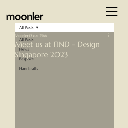
All Posts
Moonler
12 ก.ย. 2566
All Posts
Meet us at FIND - Design
News
Singapore 2023
Bespoke
Handcrafts