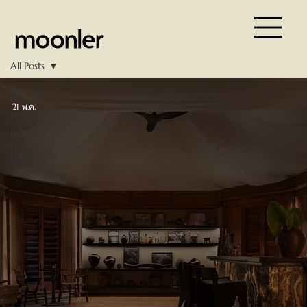
All Posts
All Posts
21 พ.ค.
News
Bespoke
Handcrafts