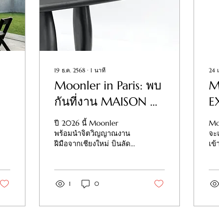
19 ธ.ค. 2568
∙
1
นาที
24 
Moonler in Paris: พบ
M
กันที่งาน MAISON &
E
ia
OBJET 2026
V
ปี 2026 นี้ Moonler
Moonler 
พร้อมนำจิตวิญญาณงาน
จะ
ฝีมือจากเชียงใหม่ บินลัด
เข
ฟ้าสู่กรุงปารีสในงาน
202
MAISON & OBJET 2026
พฤษ
งานดีไซน์ระดับโลกที่ทุก
แสด
คนรอคอย ภายใต้ปรัชญา
1
0
"Timeless Designs,
Crafted with Poetry" เรา
ได้รับคัดเลือกให้จัดแสดง