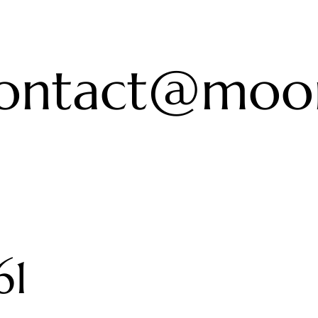
ontact@moon
61