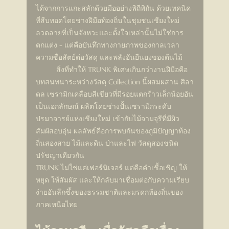
ได้จากการแกะสลักด้วยมืออย่างพิถีพิถัน ด้วยเทคนิค
ที่สืบทอดโดยช่างฝีมือท้องถิ่นในชุมชนเชียงใหม่ 
ลวดลายที่เป็นจังหวะและตั้งใจเหล่านั้นไม่ใช่การ
ตกแต่ง - แต่คือบันทึกทางกายภาพของกาลเวลา 
ความซื่อสัตย์ต่อวัสดุ และพลังอันยืนยงของต้นไม้
	สิ่งที่ทำให้ TRUNK พิเศษเกินกว่างานฝีมือคือ
บทสนทนาระหว่างวัสดุ Collection นี้ผสมผสาน ศิลา
ดล เซรามิกเคลือบสีเขียวที่มีรอยแตกร้าวเล็กน้อยอัน
เป็นเอกลักษณ์ ผลิตโดยช่างปั้นเซรามิกระดับ
ปรมาจารย์แห่งเชียงใหม่ เข้ากับไม้จามจุรีที่มีผิว
สัมผัสอบอุ่น ผลลัพธ์คือการพบกันของภูมิปัญญาท้อง
ถิ่นสองสาย ไม้และดิน ป่าและไฟ วัสดุสองชนิด 
ปรัชญาเดียวกัน
TRUNK ไม่ใช่แค่เฟอร์นิเจอร์ แต่คือคำเชื้อเชิญ ให้
หยุด ให้สัมผัส และให้กลับมาเชื่อมต่อกับความเรียบ
ง่ายอันลึกซึ้งของธรรมชาติและมรดกท้องถิ่นของ
ภาคเหนือไทย