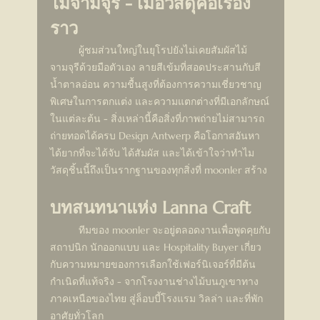
ไม้จามจุรี - เมื่อวัสดุคือเรื่อง
ราว
	ผู้ชมส่วนใหญ่ในยุโรปยังไม่เคยสัมผัสไม้
จามจุรีด้วยมือตัวเอง ลายสีเข้มที่สอดประสานกับสี
น้ำตาลอ่อน ความชื้นสูงที่ต้องการความเชี่ยวชาญ
พิเศษในการตกแต่ง และความแตกต่างที่มีเอกลักษณ์
ในแต่ละต้น - สิ่งเหล่านี้คือสิ่งที่ภาพถ่ายไม่สามารถ
ถ่ายทอดได้ครบ Design Antwerp คือโอกาสอันหา
ได้ยากที่จะได้จับ ได้สัมผัส และได้เข้าใจว่าทำไม
วัสดุชิ้นนี้ถึงเป็นรากฐานของทุกสิ่งที่ moonler สร้าง
บทสนทนาแห่ง Lanna Craft
	ทีมของ moonler จะอยู่ตลอดงานเพื่อพูดคุยกับ
สถาปนิก นักออกแบบ และ Hospitality Buyer เกี่ยว
กับความหมายของการเลือกใช้เฟอร์นิเจอร์ที่มีต้น
กำเนิดที่แท้จริง - จากโรงงานช่างไม้บนภูเขาทาง
ภาคเหนือของไทย สู่ล็อบบี้โรงแรม วิลล่า และที่พัก
อาศัยทั่วโลก