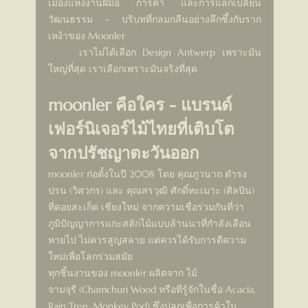
เมืองแห่งงานฝีมือ การค้า และการแลกเปลี่ยน
วัฒนธรรม - บริบทที่กลมกลืนอย่างลึกซึ้งกับราก
เหง้าของ Moonler
	เราไม่ได้เลือก Design Antwerp เพราะมัน
ใหญ่ที่สุด เราเลือกเพราะมันจริงที่สุด
moonler คือใคร - แบรนด์
เฟอร์นิเจอร์ไม้ไทยที่เติบโต
จากปรัชญาตะวันออก
moonler ก่อตั้งในปี 2008 โดย คุณภูวนาถ ดำรง
ปรน (วิศวกร) และ คุณสรวุฒิ ศักดิ์ทะเมาะ (ศิลปิน) 
ที่ดอยสะเก็ด เชียงใหม่ จากความเชื่อร่วมกันที่ว่า 
ภูมิปัญญาการแกะสลักไม้แบบล้านนาที่กำลังเลือน
หายไป ไม่ควรสูญสลาย แต่ควรได้รับการตีความ
ใหม่เพื่อโลกร่วมสมัย
ทุกชิ้นงานของ moonler ผลิตจาก ไม้
จามจุรี (Chamchuri Wood หรือที่รู้จักในชื่อ Acacia, 
Rain Tree, Monkey Pod) ซึ่งปลูกเพื่อการค้าใน